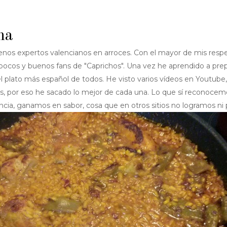
na
enos expertos valencianos en arroces. Con el mayor de mis respe
s pocos y buenos fans de "Caprichos". Una vez he aprendido a pre
l plato más español de todos. He visto varios vídeos en Youtube,
, por eso he sacado lo mejor de cada una. Lo que sí reconocem
ncia, ganamos en sabor, cosa que en otros sitios no logramos ni 