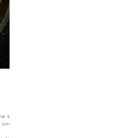
har a
e son