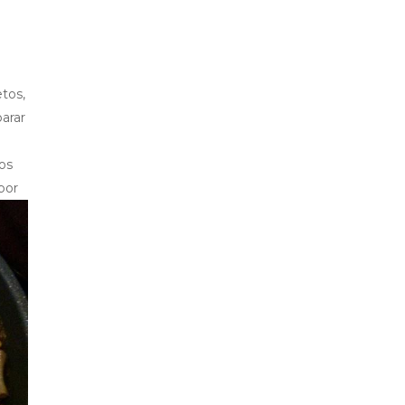
tos,
parar
os
por