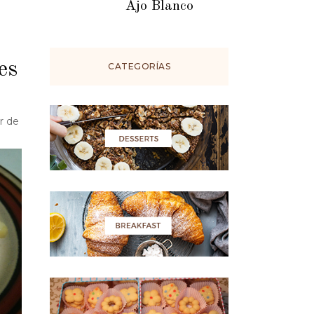
Ajo Blanco
es
CATEGORÍAS
r de
: