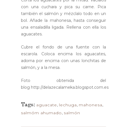
Corta los aguacates por la mitad. Vacíalos
con una cuchara y pica su carne. Pica
también el salmón y mézclalo todo en un
bol. Añade la mahonesa, hasta conseguir
una ensaladilla ligada. Rellena con ella los
aguacates.
Cubre el fondo de una fuente con la
escarola. Coloca encima los aguacates,
adorna por encima con unas lonchitas de
salmón, y a la mesa.
Foto obtenida del
blog http://delazecalameka.blogspot.com.es
Tags:
aguacate
,
lechuga
,
mahonesa
,
salmóm ahumado
,
salmón