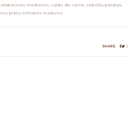
calabacines medianos
,
caldo de carne
,
cebolla
,
patatas
,
nos
,
pisto
,
tomates maduros
SHARE
0