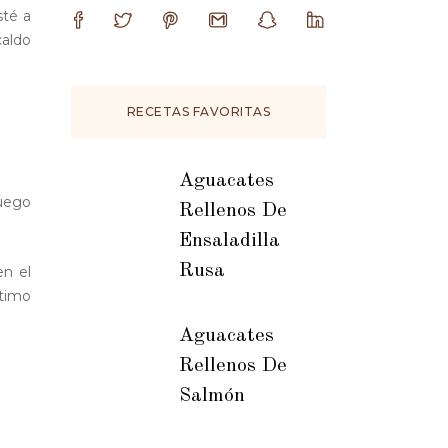
sté a
caldo
RECETAS FAVORITAS
Aguacates
fuego
Rellenos De
Ensaladilla
Rusa
en el
ltimo
Aguacates
Rellenos De
Salmón