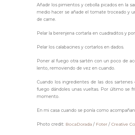
Añadir los pimientos y cebolla picados en la s
medio hacer se añade el tomate troceado y un pe
de carne.
Pelar la berenjena cortarla en cuadraditos y po
Pelar los calabacines y cortarlos en dados.
Poner al fuego otra sartén con un poco de acei
lento, removiendo de vez en cuando.
Cuando los ingredientes de las dos sartenes
fuego dándoles unas vueltas. Por último se fr
momento.
En mi casa cuando se ponía como acompañante
Photo credit:
BocaDorada
/
Foter
/
Creative C