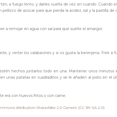
artén, a fuego lento, y darles vuelta de vez en cuando. Cuando e
llizco de azúcar para que pierda la acidez, sal y la pastilla de 
ner a remojar en agua con sal para que suelte el amargor.
te, y verter los calabacines y si os gusta la berenjena. Freír a 
 estén hechos juntarlos todo en una. Mantener unos minutos 
íen unas patatas en cuadraditos y se le añaden al pisto en el ú
 era con huevos fritos o con carne.
ommons Attribution-ShareAlike 2.0 Generic (CC BY-SA 2.0)