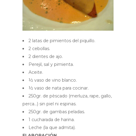
2 latas de pimientos del piquillo.
2 cebollas.
2 dientes de ajo.
Perejil, sal y pimienta.
Aceite.
½ vaso de vino blanco.
½ vaso de nata para cocinar.
250gr. de pèscado (merluza, rape, gallo,
perca...) sin piel ni espinas.
250gr. de gambas peladas.
1 cucharada de harina.
Leche (la que admita).
ELABORACIÓN