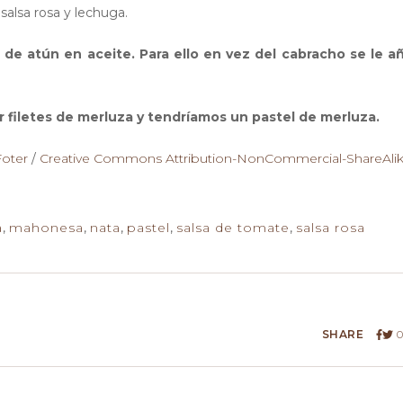
alsa rosa y lechuga.
e atún en aceite. Para ello en vez del cabracho se le a
 filetes de merluza y tendríamos un pastel de merluza.
Foter
/
Creative Commons Attribution-NonCommercial-ShareAli
a
,
mahonesa
,
nata
,
pastel
,
salsa de tomate
,
salsa rosa
SHARE
0