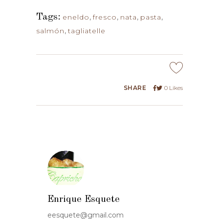
Tags:
eneldo
,
fresco
,
nata
,
pasta
,
salmón
,
tagliatelle
SHARE
0
Likes
Enrique Esquete
eesquete@gmail.com