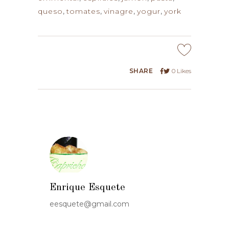
queso
,
tomates
,
vinagre
,
yogur
,
york
SHARE
0
Likes
Enrique Esquete
eesquete@gmail.com