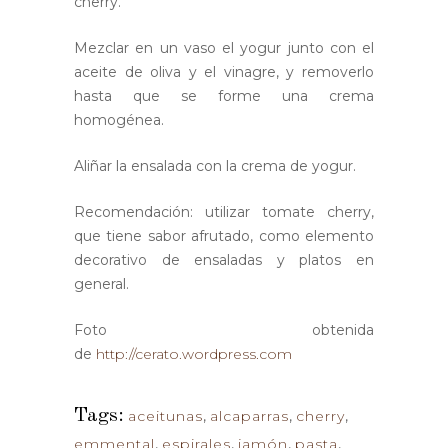
cherry.
Mezclar en un vaso el yogur junto con el
aceite de oliva y el vinagre, y removerlo
hasta que se forme una crema
homogénea.
Aliñar la ensalada con la crema de yogur.
Recomendación: utilizar tomate cherry,
que tiene sabor afrutado, como elemento
decorativo de ensaladas y platos en
general.
Foto obtenida
de
http://cerato.wordpress.com
Tags:
aceitunas
,
alcaparras
,
cherry
,
emmental
,
espirales
,
jamón
,
pasta
,