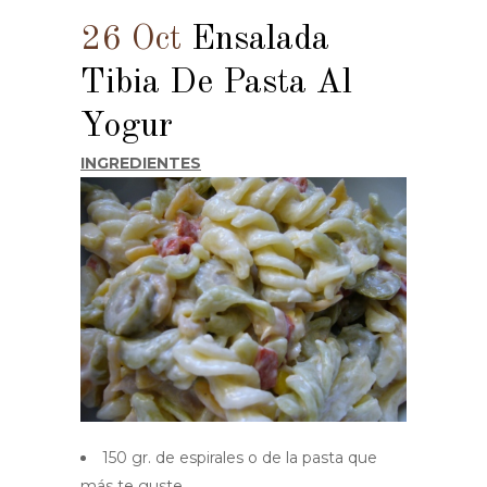
26 Oct
Ensalada
Tibia De Pasta Al
Yogur
INGREDIENTES
150 gr. de espirales o de la pasta que
más te guste.