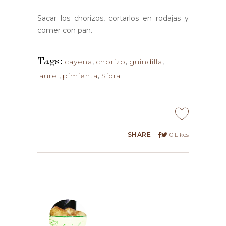
Sacar los chorizos, cortarlos en rodajas y
comer con pan.
Tags:
cayena
,
chorizo
,
guindilla
,
laurel
,
pimienta
,
Sidra
SHARE
0
Likes