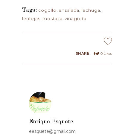
Tags:
cogollo
,
ensalada
,
lechuga
,
lentejas
,
mostaza
,
vinagreta
SHARE
0
Likes
Enrique Esquete
eesquete@gmail.com