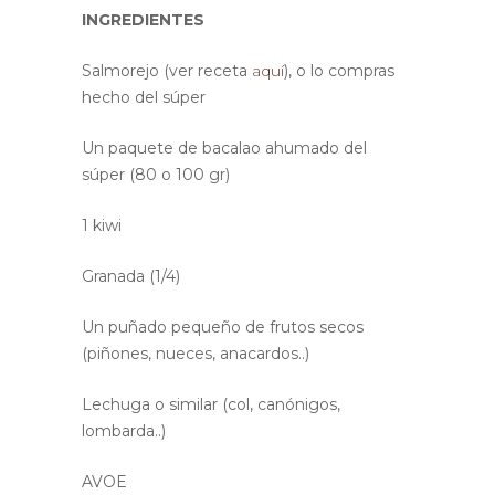
INGREDIENTES
Salmorejo (ver receta
aquí
), o lo compras
hecho del súper
Un paquete de bacalao ahumado del
súper (80 o 100 gr)
1 kiwi
Granada (1/4)
Un puñado pequeño de frutos secos
(piñones, nueces, anacardos..)
Lechuga o similar (col, canónigos,
lombarda..)
AVOE