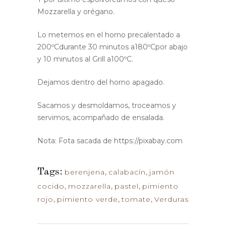
Mozzarella y orégano.
Lo metemos en el horno precalentado a
200ºCdurante 30 minutos a180ºCpor abajo
y 10 minutos al Grill a100ºC.
Dejamos dentro del horno apagado.
Sacamos y desmoldamos, troceamos y
servimos, acompañado de ensalada.
Nota: Fota sacada de https://pixabay.com
Tags:
berenjena
,
calabacín
,
jamón
cocido
,
mozzarella
,
pastel
,
pimiento
rojo
,
pimiento verde
,
tomate
,
Verduras