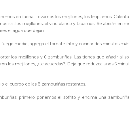
 ponemos en faena. Levamos los mejillones, los limpiamos. Calen
s sal, los mejillones, el vino blanco y tapamos. Se abrirán en 
res el agua que dejan.
a fuego medio, agrega el tomate frito y cocinar dos minutos más
ortar los mejillones y 6 zamburiñas. Las tienes que añadir al sof
ron los mejillones, ¿te acuerdas?. Deja que reduzca unos 5 minu
o el cuerpo de las 8 zamburiñas restantes.
buriñas; primero ponemos el sofrito y encima una zamburiñ