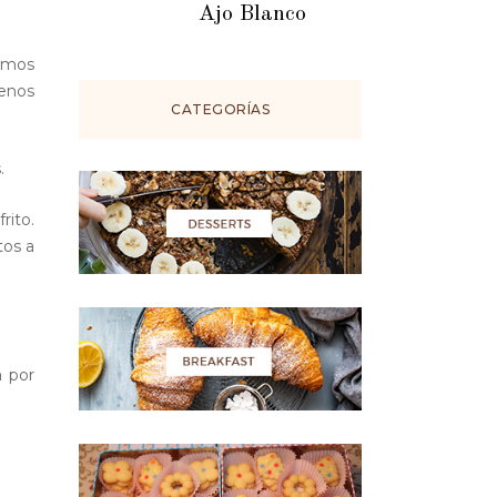
Ajo Blanco
tamos
menos
CATEGORÍAS
.
rito.
tos a
a por