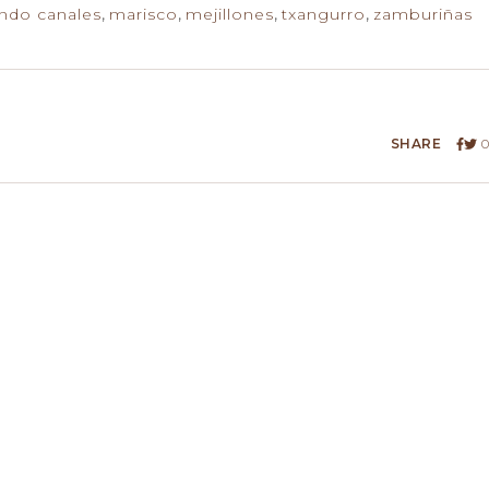
ando canales
,
marisco
,
mejillones
,
txangurro
,
zamburiñas
SHARE
0