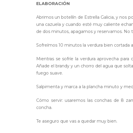
ELABORACIÓN
Abrimos un botellín de Estrella Galicia, y nos
una cazuela y cuando esté muy caliente echamo
de dos minutos, apagamos y reservamos. No ti
Sofreímos 10 minutos la verdura bien cortada 
Mientras se sofríe la verdura aprovecha para c
Añade el brandy y un chorro del agua que solta
fuego suave.
Salpimenta y marca a la plancha minuto y medi
Cómo servir: usaremos las conchas de 8 zam
concha.
Te aseguro que vas a quedar muy bien.