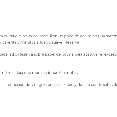
ara quitarle el agua del bote. Pon un poco de aceite en una sartén
 y calienta 5 minutos a fuego suave. Reserva
r cada lado. Reserva sobre papel de cocina para absorver el exces
Ximénez, deja que reduzca (unos 4 minutos).
e la reducción de vinagre , encima el foie y decora con trocitos d