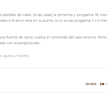
s pastillas de caldo (si las usas), la pimienta y programa 18 min
ba si el arroz esta en su punto, si no es así, programa 2 o 3 mi
 una fuente de servir, vuelca el contenido del vaso encima. Re
do con el perejil picado.
o
,
queso
,
risotto
SHARE
0