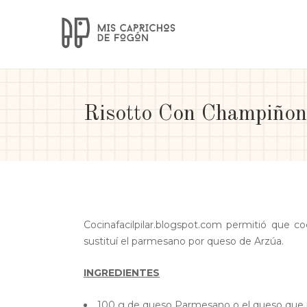
Risotto Con Champiño
Cocinafacilpilar.blogspot.com permitió que c
sustituí el parmesano por queso de Arzúa.
INGREDIENTES
100 g de queso Parmesano o el queso que p