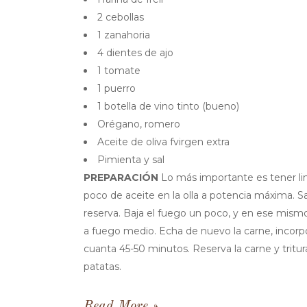
2 cebollas
1 zanahoria
4 dientes de ajo
1 tomate
1 puerro
1 botella de vino tinto (bueno)
Orégano, romero
Aceite de oliva fvirgen extra
Pimienta y sal
PREPARACIÓN
Lo más importante es tener limp
poco de aceite en la olla a potencia máxima. Salp
reserva. Baja el fuego un poco, y en ese mism
a fuego medio. Echa de nuevo la carne, incorpor
cuanta 45-50 minutos. Reserva la carne y tritur
patatas.
Read More