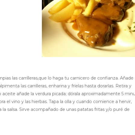
ias las carrilleras,que lo haga tu carnicero de confianza. Añade
imenta las carrilleras, enharina y fríelas hasta dorarlas. Retira y
o aceite añade la verdura picada; dórala aproximadamente 5 min
a el vino y las hierbas. Tapa la olla y cuando comience a hervir,
a la salsa. Sirve acompañado de unas patatas fritas y/o puré de