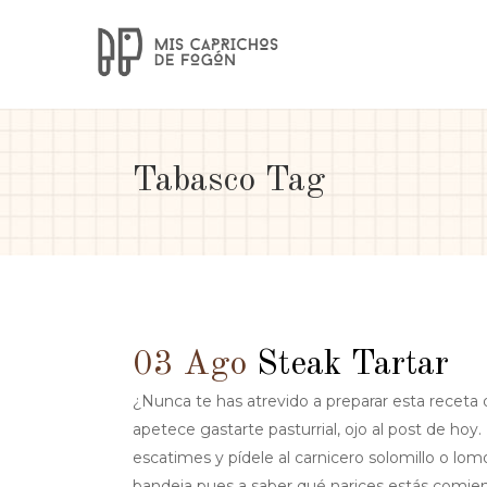
Tabasco Tag
03 Ago
Steak Tartar
¿Nunca te has atrevido a preparar esta receta 
apetece gastarte pasturrial, ojo al post de ho
escatimes y pídele al carnicero solomillo o lo
bandeja pues a saber qué narices estás comien