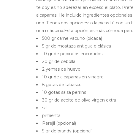
te doy es no aderezar en exceso el plato. Prefe
alcaparras. He incluido ingredientes opcionales
uno. Tienes dos opciones: o la picas tú con un b
una máquina.Esta opción es más cómoda pero 
500 gr carne vacuno (picada)
5 gr de mostaza antigua o clásica
10 gr de pepinillos encurtidos
20 gr de cebolla
2 yemas de huevo
10 gr de alcaparras en vinagre
6 gotas de tabasco
10 gotas salsa perrins
30 gr de aceite de oliva virgen extra
sal
pimienta
Perejil (opcional)
5 gr de brandy (opcional)