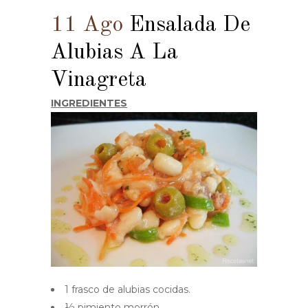
11 Ago
Ensalada De
Alubias A La
Vinagreta
INGREDIENTES
1 frasco de alubias cocidas.
½ pimiento morrón.