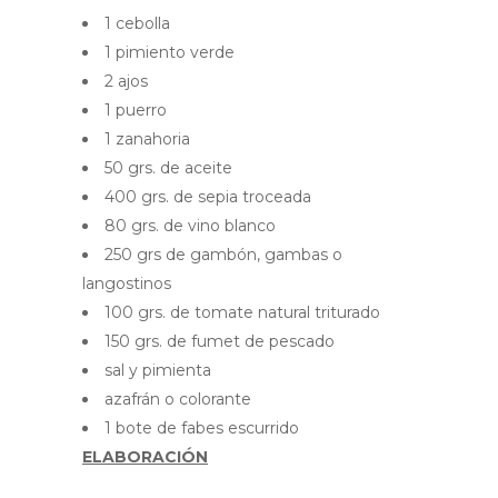
1 cebolla
1 pimiento verde
2 ajos
1 puerro
1 zanahoria
50 grs. de aceite
400 grs. de sepia troceada
80 grs. de vino blanco
250 grs de gambón, gambas o
langostinos
100 grs. de tomate natural triturado
150 grs. de fumet de pescado
sal y pimienta
azafrán o colorante
1 bote de fabes escurrido
ELABORACIÓN