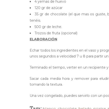
4 yemas de huevo
120 gr de azúcar
35 gr de chocolate (el que mas os guste, b
tenéis.
500 gr de leche.
Trozos de fruta (opcional)
ELABORACIÓN
Echar todos los ingredientes en el vaso y progr
unos segundos a velocidad 7 u 8 para partir un
Terminado el tiempo, verter en un recipiente 
Sacar cada media hora y remover para eludir 
tomando la textura.
Una vez congelado, puedes servirlo con un poco
Tags:
blanco
,
chocolate
,
helado
,
postre
,