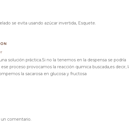
helado se evita usando azúcar invertida, Esquete.
GON
er
 una solución práctica.Si no la tenemos en la despensa se podría
n ese proceso provocamos la reacción quimica buscada,es decir, l
rompemos la sacarosa en glucosa y fructosa
r un comentario.