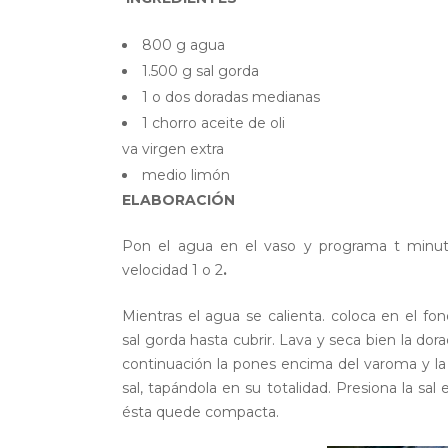
800 g agua
1.500 g sal gorda
1 o dos doradas medianas
1 chorro aceite de oli
va virgen extra
medio limón
ELABORACIÓN
Pon el agua en el vaso y programa t minut
velocidad 1 o 2
.
Mientras el agua se calienta. coloca en el fo
sal gorda hasta cubrir. Lava y seca bien la dor
continuación la pones encima del varoma y la 
sal, tapándola en su totalidad. Presiona la sal 
ésta quede compacta.