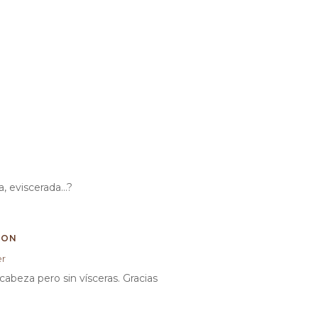
a, eviscerada…?
GON
er
cabeza pero sin vísceras. Gracias