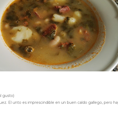
l gusto)
ez. El unto es imprescindible en un buen caldo gallego, pero ha