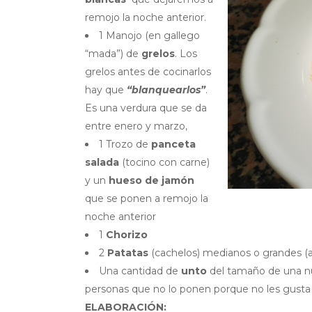
remojo la noche anterior.
1 Manojo (en gallego
“mada”) de
grelos
. Los
grelos antes de cocinarlos
hay que
“blanquearlos”
.
Es una verdura que se da
entre enero y marzo,
1 Trozo de
panceta
salada
(tocino con carne)
y un
hueso de jamón
que se ponen a remojo la
noche anterior
1
Chorizo
2
Patatas
(cachelos) medianos o grandes (a
Una cantidad de
unto
del tamaño de una nu
personas que no lo ponen porque no les gusta
ELABORACIÓN: